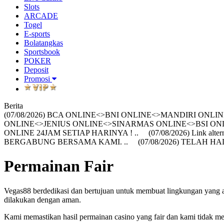
Slots
ARCADE
Togel
E-sports
Bolatangkas
Sportsbook
POKER
Deposit
Promosi
Berita
(07/08/2026)
BCA ONLINE<>BNI ONLINE<>MANDIRI ONLI
ONLINE<>JENIUS ONLINE<>SINARMAS ONLINE<>BSI O
ONLINE 24JAM SETIAP HARINYA ! ..
(07/08/2026)
Link alter
BERGABUNG BERSAMA KAMI. ..
(07/08/2026)
TELAH HA
Permainan Fair
Vegas88 berdedikasi dan bertujuan untuk membuat lingkungan yang a
dilakukan dengan aman.
Kami memastikan hasil permainan casino yang fair dan kami tidak mem