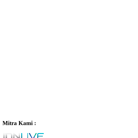
Mitra Kami :