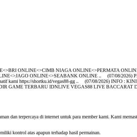
NE<>BRI ONLINE<>CIMB NIAGA ONLINE<>PERMATA ONL
NLINE<>JAGO ONLINE<>SEABANK ONLINE ..
(07/08/2026)
P
natif kami https://shortku.id/vegas88-gg ..
(07/08/2026)
INFO : KI
DIR GAME TERBARU IDNLIVE VEGAS88 LIVE BACCARAT 
man dan terpercaya di internet untuk para member kami. Kami memast
iliki kontrol atas apapun terhadap hasil permainan.