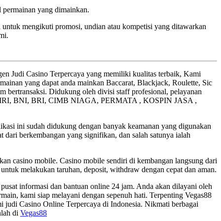
il permainan yang dimainkan.
n untuk mengikuti promosi, undian atau kompetisi yang ditawarkan
mi.
en Judi Casino Terpercaya yang memiliki kualitas terbaik, Kami
mainan yang dapat anda mainkan Baccarat, Blackjack, Roulette, Sic
 bertransaksi. Didukung oleh divisi staff profesional, pelayanan
A, MANDIRI, BNI, BRI, CIMB NIAGA, PERMATA , KOSPIN JASA ,
 aplikasi ini sudah didukung dengan banyak keamanan yang digunakan
t dari berkembangan yang signifikan, dan salah satunya ialah
an casino mobile. Casino mobile sendiri di kembangan langsung dari
untuk melakukan taruhan, deposit, withdraw dengan cepat dan aman.
 pusat informasi dan bantuan online 24 jam. Anda akan dilayani oleh
ermain, kami siap melayani dengan sepenuh hati. Terpenting Vegas88
 judi Casino Online Terpercaya di Indonesia. Nikmati berbagai
nlah di
Vegas88