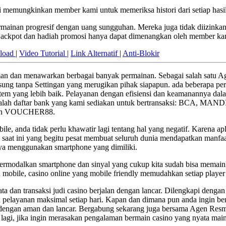
mi memungkinkan member kami untuk memeriksa histori dari setiap has
ermainan progresif dengan uang sungguhan. Mereka juga tidak diizinka
 jackpot dan hadiah promosi hanya dapat dimenangkan oleh member ka
load
|
Video Tutorial
|
Link Alternatif
|
Anti-Blokir
man dan menawarkan berbagai banyak permainan. Sebagai salah satu Ag
sung tanpa Settingan yang merugikan pihak siapapun. ada beberapa per
tem yang lebih baik. Pelayanan dengan efisiensi dan keamanannya dalam
ut adalah daftar bank yang kami sediakan untuk bertransaksi: BC
an VOUCHER88.
bile, anda tidak perlu khawatir lagi tentang hal yang negatif. Karena
i saat ini yang begitu pesat membuat seluruh dunia mendapatkan manfaa
ya menggunakan smartphone yang dimiliki.
bermodalkan smartphone dan sinyal yang cukup kita sudah bisa memaink
obile, casino online yang mobile friendly memudahkan setiap player 
a dan transaksi judi casino berjalan dengan lancar. Dilengkapi dengan
an pelayanan maksimal setiap hari. Kapan dan dimana pun anda ingin b
n dengan aman dan lancar. Bergabung sekarang juga bersama Agen Resmi
a lagi, jika ingin merasakan pengalaman bermain casino yang nyata mai