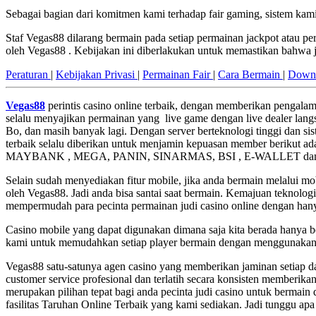
Sebagai bagian dari komitmen kami terhadap fair gaming, sistem ka
Staf Vegas88 dilarang bermain pada setiap permainan jackpot atau p
oleh Vegas88 . Kebijakan ini diberlakukan untuk memastikan bahwa
Peraturan
|
Kebijakan Privasi
|
Permainan Fair
|
Cara Bermain
|
Down
Vegas88
perintis casino online terbaik, dengan memberikan pengala
selalu menyajikan permainan yang live game dengan live dealer lang
Bo, dan masih banyak lagi. Dengan server berteknologi tinggi dan sis
terbaik selalu diberikan untuk menjamin kepuasan member berik
MAYBANK , MEGA, PANIN, SINARMAS, BSI , E-WALLET d
Selain sudah menyediakan fitur mobile, jika anda bermain melalui mo
oleh Vegas88. Jadi anda bisa santai saat bermain. Kemajuan teknolog
mempermudah para pecinta permainan judi casino online dengan han
Casino mobile yang dapat digunakan dimana saja kita berada hanya 
kami untuk memudahkan setiap player bermain dengan menggunakan m
Vegas88 satu-satunya agen casino yang memberikan jaminan setiap dat
customer service profesional dan terlatih secara konsisten memberik
merupakan pilihan tepat bagi anda pecinta judi casino untuk bermai
fasilitas Taruhan Online Terbaik yang kami sediakan. Jadi tunggu ap